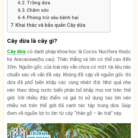
Trồng dừa
Chăm sóc
Phòng trừ sâu bệnh hại
Khai thác và bảo quản Cây dừa
Cây dừa là cây gì?
Cây dừa
có danh pháp khoa học là Cocos Nucifera thuộc
họ Arecaceae(họ cau). Thân thẳng và lớn có thể cao đến
30m. Nguồn gốc của loài này vẫn chưa có một tài liệu nào
chuẩn xác về vấn đề này. Không đề cập về nguồn gốc thì
dừa đã phổ biến khắp các vùng nhiệt đới. Nhờ quả nhẹ
nên theo dòng nước biển phân bố khắp mọi nơi trên thế
giới. Với nhiều đặc điểm và giá trị sử dụng tao lớn nên
nhiều nơi trên thế giới đã canh tác tập trung dừa. Giúp
đem về nguồn lợi to lớn từ cây “thân gỗ – ăn trái” này.