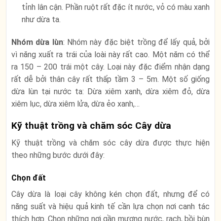
tỉnh lân cận. Phần ruột rất đặc ít nước, vỏ có màu xanh
như dừa ta.
Nhóm dừa lùn
: Nhóm này đặc biệt trồng để lấy quả, bởi
vì năng xuất ra trái của loài này rất cao. Một năm có thể
ra 150 – 200 trái một cây. Loại này đặc điểm nhận dạng
rất dễ bởi thân cây rất thấp tầm 3 – 5m. Một số giống
dừa lùn tại nước ta: Dừa xiêm xanh, dừa xiêm đỏ, dừa
xiêm lục, dừa xiêm lửa, dừa ẻo xanh,…
Kỹ thuật trồng và chăm sóc Cây dừa
Kỹ thuật trồng và chăm sóc cây dừa được thực hiện
theo những bước dưới đây:
Chọn đất
Cây dừa là loại cây không kén chọn đất, nhưng để có
năng suất và hiệu quả kinh tế cần lựa chọn nơi canh tác
thích hợp. Chọn những nơi gần mương nước, rạch, bồi bùn