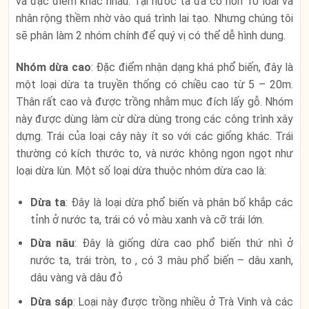
và đặc điểm khác nhau. Tại nước ta đã có hơn 10 loài và
nhân rộng thềm nhờ vào quá trình lai tạo. Nhưng chúng tôi
sẽ phân làm 2 nhóm chính để quý vị có thể dễ hình dung.
Nhóm dừa cao
: Đặc điểm nhận dạng khá phổ biến, đây là
một loại dừa ta truyền thống có chiều cao từ 5 – 20m.
Thân rất cao và được trồng nhằm mục đích lấy gỗ. Nhóm
này được dùng làm cừ dừa dùng trong các công trình xây
dựng. Trái của loại cây này ít so với các giống khác. Trái
thường có kích thước to, và nước không ngon ngọt như
loại dừa lùn. Một số loại dừa thuộc nhóm dừa cao là:
Dừa ta
: Đây là loại dừa phổ biến và phân bố khắp các
tỉnh ở nước ta, trái có vỏ màu xanh và cỡ trái lớn.
Dừa nâu
: Đây là giống dừa cao phổ biến thứ nhì ở
nước ta, trái tròn, to , có 3 màu phổ biến – dâu xanh,
dâu vàng và dâu đỏ
Dừa sáp
: Loại này được trồng nhiều ở Trà Vinh và các