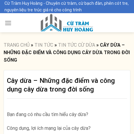
Skip
Cừ Tràm Huy Hoàng - Chuyên cừ tràm, cừ bạch đàn, phên cót tre,
nguyên liệu tre trúc giá rẻ cho công trình
to
content
TRANG CHỦ
»
TIN TỨC
»
TIN TỨC CỪ DỪA
»
CÂY DỪA –
NHỮNG ĐẶC ĐIỂM VÀ CÔNG DỤNG CÂY DỪA TRONG ĐỜI
SỐNG
Cây dừa – Những đặc điểm và công
dụng cây dừa trong đời sống
Bạn đang có nhu cầu tìm hiểu cây dừa?
Công dụng, lợi ích mạng lại của cây dừa?