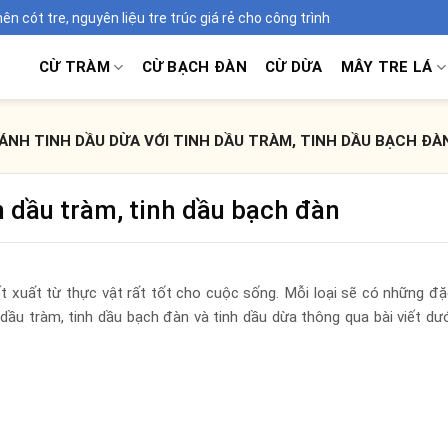
 cót tre, nguyên liệu tre trúc giá rẻ cho công trình
CỪ TRÀM
CỪ BẠCH ĐÀN
CỪ DỪA
MÂY TRE LÁ
ÁNH TINH DẦU DỪA VỚI TINH DẦU TRÀM, TINH DẦU BẠCH ĐÀ
h dầu tràm, tinh dầu bạch đàn
 xuất từ thực vật rất tốt cho cuộc sống. Mỗi loại sẽ có những đ
 dầu tràm, tinh dầu bạch đàn và tinh dầu dừa thông qua bài viết dư