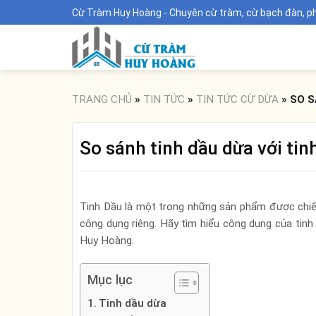
Skip
Cừ Tràm Huy Hoàng - Chuyên cừ tràm, cừ bạch đàn, phên
to
content
TRANG CHỦ
»
TIN TỨC
»
TIN TỨC CỪ DỪA
»
SO S
So sánh tinh dầu dừa với tin
Tinh Dầu là một trong những sản phẩm được chiết
công dụng riêng. Hãy tìm hiểu công dụng của tinh
Huy Hoàng.
Mục lục
Tinh dầu dừa