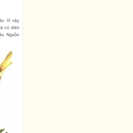
u. Vì vậy,
ơi có diện
dầu. Nguồn