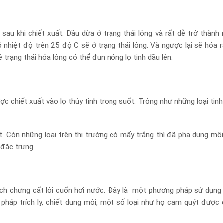
 khi chiết xuất. Dầu dừa ở trạng thái lỏng và rất dễ trở thành
ó nhiệt độ trên 25 độ C sẽ ở trạng thái lỏng. Và ngược lại sẽ hóa r
rạng thái hóa lỏng có thể đun nóng lọ tinh dầu lên.
c chiết xuất vào lọ thủy tinh trong suốt. Trông như những loại tinh
 Còn những loại trên thị trường có mấy trắng thì đã pha dung môi
đặc trưng.
ch chưng cất lôi cuốn hơi nước. Đây là một phương pháp sử dụng
pháp trích ly, chiết dung môi, một số loại như họ cam quýt được 