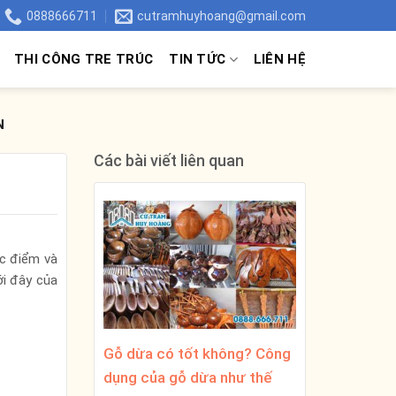
0888666711
cutramhuyhoang@gmail.com
THI CÔNG TRE TRÚC
TIN TỨC
LIÊN HỆ
N
Các bài viết liên quan
ặc điểm và
ới đây của
Gỗ dừa có tốt không? Công
dụng của gỗ dừa như thế