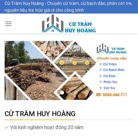
Skip
Cừ Tràm Huy Hoàng - Chuyên cừ tràm, cừ bạch đàn, phên cót tre,
nguyên liệu tre trúc giá rẻ cho công trình
to
content
CỪ TRÀM HUY HOÀNG
✅ Với kinh nghiệm hoạt động 20 năm