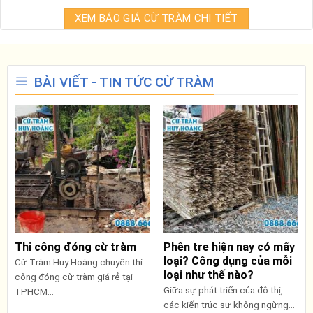
XEM BÁO GIÁ CỪ TRÀM CHI TIẾT
BÀI VIẾT - TIN TỨC CỪ TRÀM
Thi công đóng cừ tràm
Phên tre hiện nay có mấy
loại? Công dụng của mỗi
Cừ Tràm Huy Hoàng chuyên thi
loại như thế nào?
công đóng cừ tràm giá rẻ tại
Giữa sự phát triển của đô thị,
TPHCM...
các kiến trúc sư không ngừng...