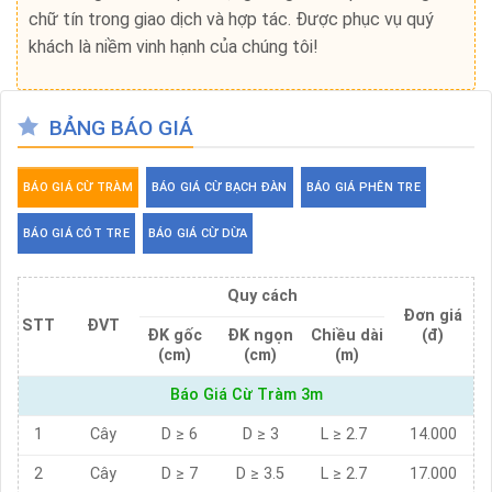
chữ tín trong giao dịch và hợp tác. Được phục vụ quý
khách là niềm vinh hạnh của chúng tôi!
BẢNG BÁO GIÁ
BÁO GIÁ CỪ TRÀM
BÁO GIÁ CỪ BẠCH ĐÀN
BÁO GIÁ PHÊN TRE
BÁO GIÁ CÓT TRE
BÁO GIÁ CỪ DỪA
Quy cách
Đơn giá
STT
ĐVT
ĐK gốc
ĐK ngọn
Chiều dài
(đ)
(cm)
(cm)
(m)
Báo Giá Cừ Tràm 3m
1
Cây
D ≥ 6
D ≥ 3
L ≥ 2.7
14.000
2
Cây
D ≥ 7
D ≥ 3.5
L ≥ 2.7
17.000