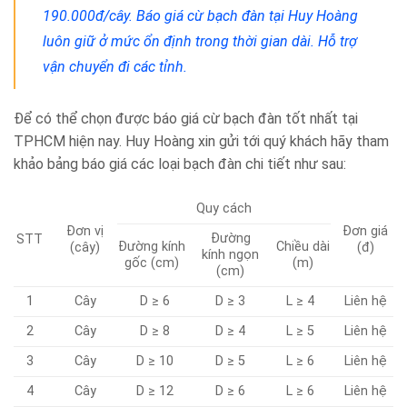
190.000đ/cây. Báo giá cừ bạch đàn tại Huy Hoàng
luôn giữ ở mức ổn định trong thời gian dài. Hỗ trợ
vận chuyển đi các tỉnh.
Để có thể chọn được báo giá cừ bạch đàn tốt nhất tại
TPHCM hiện nay. Huy Hoàng xin gửi tới quý khách hãy tham
khảo bảng báo giá các loại bạch đàn chi tiết như sau:
Quy cách
Đơn vị
Đơn giá
Đường
STT
Đường kính
Chiều dài
(cây)
(đ)
kính ngọn
gốc (cm)
(m)
(cm)
1
Cây
D ≥ 6
D ≥ 3
L ≥ 4
Liên hệ
2
Cây
D ≥ 8
D ≥ 4
L ≥ 5
Liên hệ
3
Cây
D ≥ 10
D ≥ 5
L ≥ 6
Liên hệ
4
Cây
D ≥ 12
D ≥ 6
L ≥ 6
Liên hệ