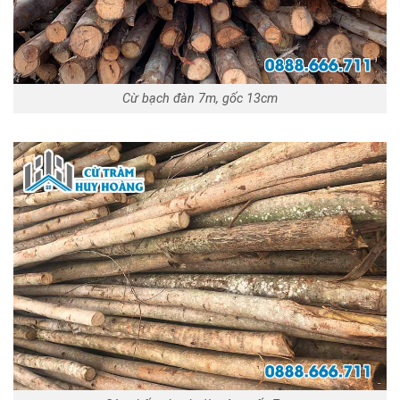
Cừ bạch đàn 7m, gốc 13cm