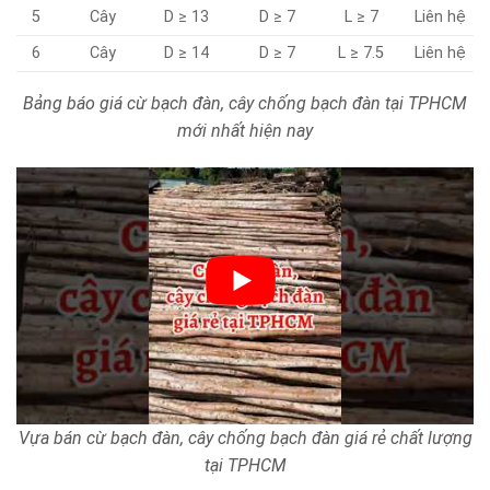
5
Cây
D ≥ 13
D ≥ 7
L ≥ 7
Liên hệ
6
Cây
D ≥ 14
D ≥ 7
L ≥ 7.5
Liên hệ
Bảng báo giá cừ bạch đàn, cây chống bạch đàn tại TPHCM
mới nhất hiện nay
Vựa bán cừ bạch đàn, cây chống bạch đàn giá rẻ chất lượng
tại TPHCM