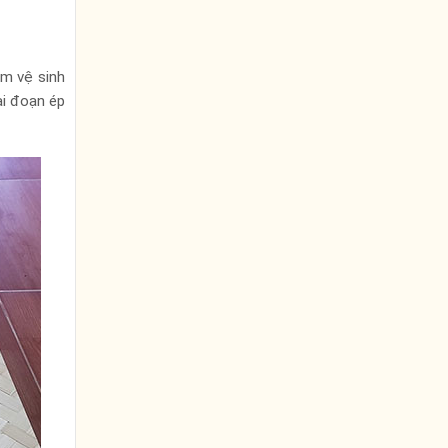
àm vệ sinh
ai đoạn ép