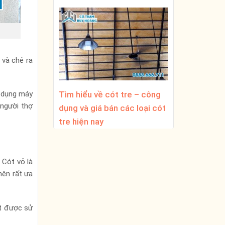
 và chẻ ra
ử dụng máy
Tìm hiểu về cót tre – công
 người thợ
dụng và giá bán các loại cót
tre hiện nay
 Cót vỏ là
nên rất ưa
ột được sử