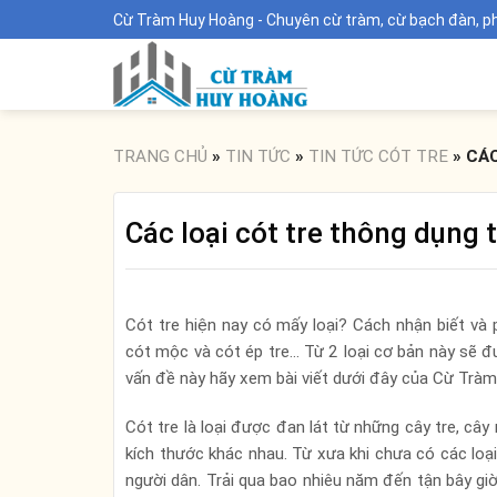
Skip
Cừ Tràm Huy Hoàng - Chuyên cừ tràm, cừ bạch đàn, phên
to
content
TRANG CHỦ
»
TIN TỨC
»
TIN TỨC CÓT TRE
»
CÁC
Các loại cót tre thông dụng 
Cót tre hiện nay có mấy loại? Cách nhận biết và 
cót mộc và cót ép tre… Từ 2 loại cơ bản này sẽ đ
vấn đề này hãy xem bài viết dưới đây của Cừ Trà
Cót tre là loại được đan lát từ những cây tre, cây
kích thước khác nhau. Từ xưa khi chưa có các loạ
người dân. Trải qua bao nhiêu năm đến tận bây gi