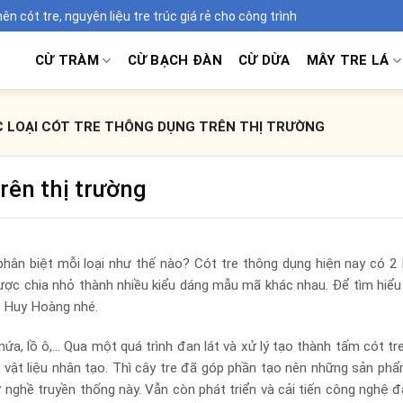
 cót tre, nguyên liệu tre trúc giá rẻ cho công trình
CỪ TRÀM
CỪ BẠCH ĐÀN
CỪ DỪA
MÂY TRE LÁ
 LOẠI CÓT TRE THÔNG DỤNG TRÊN THỊ TRƯỜNG
trên thị trường
phân biệt mỗi loại như thế nào? Cót tre thông dụng hiện nay có 2 l
ược chia nhỏ thành nhiều kiểu dáng mẫu mã khác nhau. Để tìm hiểu
m Huy Hoàng nhé.
 nứa, lồ ô,… Qua một quá trình đan lát và xử lý tạo thành tấm cót tre
i vật liệu nhân tạo. Thì cây tre đã góp phần tạo nên những sản ph
ờ nghề truyền thống này. Vẫn còn phát triển và cải tiến công nghệ 