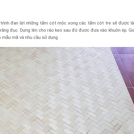
á trình đan lát những tấm cót mộc xong các tấm cót tre sẽ được l
rắng đục. Dựng lên cho ráo keo sau đó được đưa vào khuôn ép. Gi
eo mẫu mã và nhu cầu sử dụng.