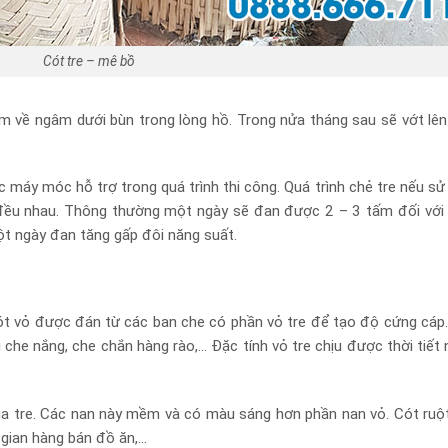
Cót tre – mê bồ
m về ngâm dưới bùn trong lòng hồ. Trong nửa tháng sau sẽ vớt lên
c máy móc hỗ trợ trong quá trình thi công. Quá trình chẻ tre nếu s
 đều nhau. Thông thường một ngày sẽ đan được 2 – 3 tấm đối với
ột ngày đan tăng gấp đôi năng suất.
 Cót vỏ được đán từ các ban che có phần vỏ tre để tạo độ cứng cáp.
i che nắng, che chắn hàng rào,… Đặc tính vỏ tre chịu được thời tiết 
.
của tre. Các nan này mềm và có màu sáng hơn phần nan vỏ. Cót ru
n gian hàng bán đồ ăn,…