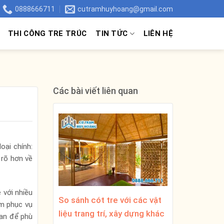
0888666711
cutramhuyhoang@gmail.com
THI CÔNG TRE TRÚC
TIN TỨC
LIÊN HỆ
Các bài viết liên quan
oại chính:
 rõ hơn về
 với nhiều
So sánh cót tre với các vật
ẩm phục vụ
liệu trang trí, xây dựng khác
đan để phù