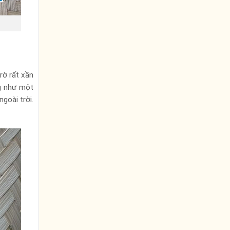
rờ rất xần
ng như một
goài trời.