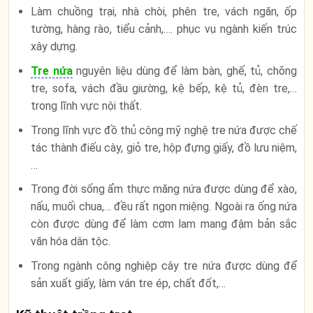
Làm chuồng trại, nhà chòi, phên tre, vách ngăn, ốp
tường, hàng rào, tiểu cảnh,…. phục vụ ngành kiến trúc
xây dựng.
Tre nứa
nguyên liệu dùng để làm bàn, ghế, tủ, chõng
tre, sofa, vách đầu giường, kệ bếp, kệ tủ, đèn tre,…
trong lĩnh vực nội thất.
Trong lĩnh vực đồ thủ công mỹ nghệ tre nứa được chế
tác thành điếu cày, giỏ tre, hộp đựng giấy, đồ lưu niệm,
…
Trong đời sống ẩm thực măng nứa được dùng để xào,
nấu, muối chua,… đều rất ngon miệng. Ngoài ra ống nứa
còn được dùng để làm cơm lam mang đậm bản sắc
văn hóa dân tộc.
Trong ngành công nghiệp cây tre nứa được dùng để
sản xuất giấy, làm ván tre ép, chất đốt,…