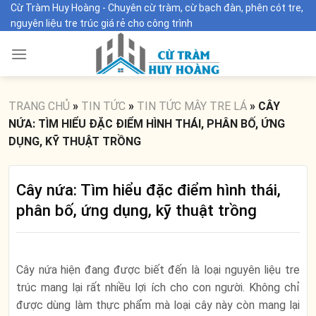
Skip
Cừ Tràm Huy Hoàng - Chuyên cừ tràm, cừ bạch đàn, phên cót tre,
nguyên liệu tre trúc giá rẻ cho công trình
to
content
TRANG CHỦ
»
TIN TỨC
»
TIN TỨC MÂY TRE LÁ
»
CÂY
NỨA: TÌM HIỂU ĐẶC ĐIỂM HÌNH THÁI, PHÂN BỐ, ỨNG
DỤNG, KỸ THUẬT TRỒNG
Cây nứa: Tìm hiểu đặc điểm hình thái,
phân bố, ứng dụng, kỹ thuật trồng
Cây nứa hiện đang được biết đến là loại nguyên liệu tre
trúc mang lại rất nhiều lợi ích cho con người. Không chỉ
được dùng làm thực phẩm mà loại cây này còn mang lại