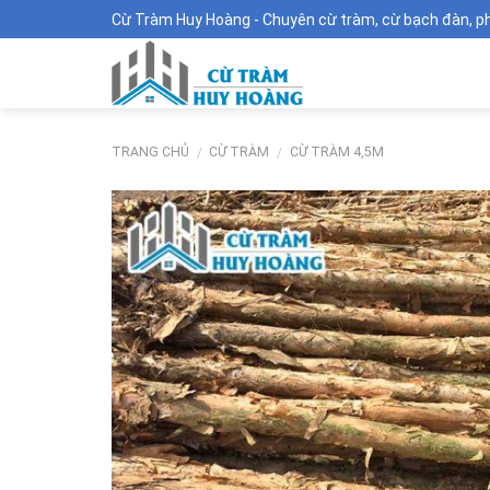
Skip
Cừ Tràm Huy Hoàng - Chuyên cừ tràm, cừ bạch đàn, phên
to
content
TRANG CHỦ
CỪ TRÀM
CỪ TRÀM 4,5M
/
/