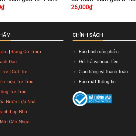
0
₫
26,000
₫
PHẨM
CHÍNH SÁCH
ràm
|
Đóng Cừ Tràm
Bảo hành sản phẩm
ạch Đàn
Đổi trả và hoàn tiền
 Tre
|
Cót Tre
Giao hàng và thanh toán
ên Liệu Tre Trúc
Bảo mật thông tin
Công Tre Trúc
ừa Nước Lợp Nhà
ranh Lợp Nhà
Mắt Cáo Nhựa