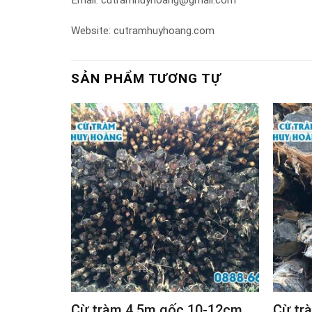
Email: cutramhuyhoang@gmail.com
Website: cutramhuyhoang.com
SẢN PHẨM TƯƠNG TỰ
Cừ tràm 4.5m gốc 10-12cm
Cừ tr