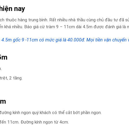
hiện nay
h thuộc hàng trung bình. Rất nhiều nhà thầu cùng chủ đầu tư đã sử
n khá nhiều. Báo giá cừ tràm 9 – 11cm dài 4.5m được đánh giá là m
 4.5m gốc 9 -11cm có mức giá là 40.000đ. Mọi tiền vận chuyển v
.5m
.
rệt, 2 tầng.
5m
g đường kính ngọn quý khách có thể cắt bớt phần ngọn.
 đến 11cm. Đường kính ngọn từ 4cm.