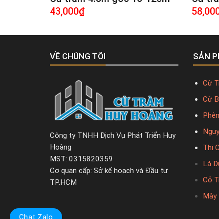
43,000
₫
58,00
VỀ CHÚNG TÔI
SẢN 
Cừ T
Cừ B
Phên
Nguy
Công ty TNHH Dịch Vụ Phát Triển Huy
Hoàng
Thi 
MST: 0315820359
Lá D
Cơ quan cấp: Sở kế hoạch và Đầu tư
Cỏ T
TP.HCM
Mây 
Chat Zalo