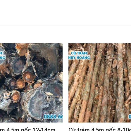
àm 4.5m gốc 12-14cm
Cừ tràm 4.5m gốc 8-1