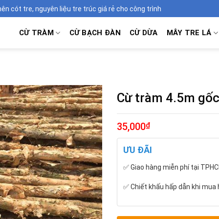
 cót tre, nguyên liệu tre trúc giá rẻ cho công trình
CỪ TRÀM
CỪ BẠCH ĐÀN
CỪ DỪA
MÂY TRE LÁ
Cừ tràm 4.5m gố
₫
35,000
ƯU ĐÃI
✅ Giao hàng miễn phí tại TPHCM
✅ Chiết khấu hấp dẫn khi mua h