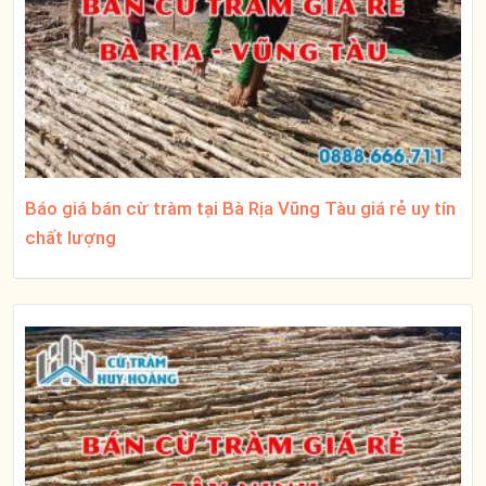
Báo giá bán cừ tràm tại Bà Rịa Vũng Tàu giá rẻ uy tín
chất lượng