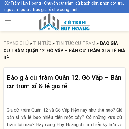
Skip
Cừ Tràm Huy Hoàng - Chuyên cừ tràm, cừ bạch đàn, phên cót tre,
nguyên liệu tre trúc giá rẻ cho công trình
to
content
TRANG CHỦ
»
TIN TỨC
»
TIN TỨC CỪ TRÀM
»
BÁO GIÁ
CỪ TRÀM QUẬN 12, GÒ VẤP – BÁN CỪ TRÀM SỈ & LẺ GIÁ
RẺ
Báo giá cừ tràm Quận 12, Gò Vấp – Bán
cừ tràm sỉ & lẻ giá rẻ
Giá cừ tràm Quận 12 và Gò Vấp hiện nay như thế nào? Giá
bán sỉ và lẻ bao nhiêu tiền một cây? Có những vựa cừ
tràm lớn nào? Hãy cùng Huy Hoàng đi tìm hiểu kỹ hơn về