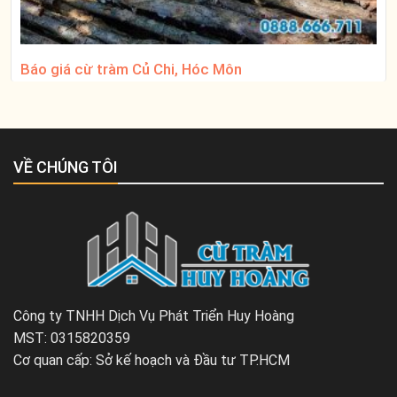
Báo giá cừ tràm Củ Chi, Hóc Môn
VỀ CHÚNG TÔI
Công ty TNHH Dịch Vụ Phát Triển Huy Hoàng
MST: 0315820359
Cơ quan cấp: Sở kế hoạch và Đầu tư TP.HCM